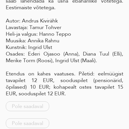
saab lahendada ka üsna ebaharilike võtetega.
Eestimaiste võtetega.
Autor: Andrus Kivirähk
Lavastaja: Tamur Tohver
Heli-ja valgus: Hanno Teppo
Muusika: Annika Rahnu
Kunstnik: Ingrid Ulst
Osades: Ederi Ojasoo (Anna), Diana Tuul (Elli),
Merike Torm (Roosi), Ingrid Ulst (Maali).
Etendus on kahes vaatuses. Piletid: eelmüügist
tavapilet 12 EUR, sooduspilet (pensionärid,
õpilased) 10 EUR; kohapealt ostes tavapilet 15
EUR, sooduspilet 12 EUR.
Pole saadaval
Pole saadaval