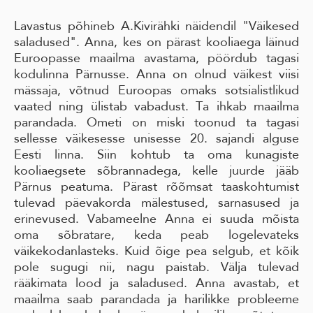
Lavastus põhineb A.Kivirähki näidendil "Väikesed
saladused". Anna, kes on pärast kooliaega läinud
Euroopasse maailma avastama, pöördub tagasi
kodulinna Pärnusse. Anna on olnud väikest viisi
mässaja, võtnud Euroopas omaks sotsialistlikud
vaated ning ülistab vabadust. Ta ihkab maailma
parandada. Ometi on miski toonud ta tagasi
sellesse väikesesse unisesse 20. sajandi alguse
Eesti linna. Siin kohtub ta oma kunagiste
kooliaegsete sõbrannadega, kelle juurde jääb
Pärnus peatuma. Pärast rõõmsat taaskohtumist
tulevad päevakorda mälestused, sarnasused ja
erinevused. Vabameelne Anna ei suuda mõista
oma sõbratare, keda peab logelevateks
väikekodanlasteks. Kuid õige pea selgub, et kõik
pole sugugi nii, nagu paistab. Välja tulevad
rääkimata lood ja saladused. Anna avastab, et
maailma saab parandada ja harilikke probleeme