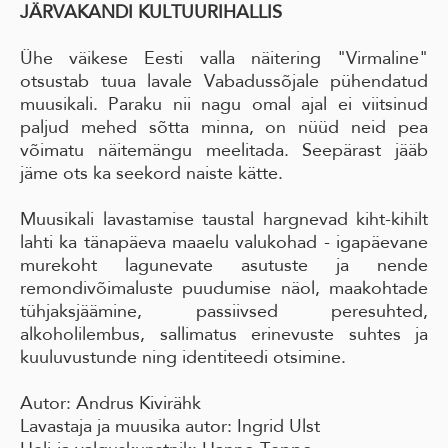
JÄRVAKANDI KULTUURIHALLIS
Ühe väikese Eesti valla näitering "Virmaline"
otsustab tuua lavale Vabadussõjale pühendatud
muusikali. Paraku nii nagu omal ajal ei viitsinud
paljud mehed sõtta minna, on nüüd neid pea
võimatu näitemängu meelitada. Seepärast jääb
jäme ots ka seekord naiste kätte.
Muusikali lavastamise taustal hargnevad kiht-kihilt
lahti ka tänapäeva maaelu valukohad - igapäevane
murekoht lagunevate asutuste ja nende
remondivõimaluste puudumise näol, maakohtade
tühjaksjäämine, passiivsed peresuhted,
alkoholilembus, sallimatus erinevuste suhtes ja
kuuluvustunde ning identiteedi otsimine.
Autor: Andrus Kivirähk
Lavastaja ja muusika autor: Ingrid Ulst