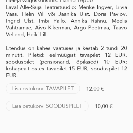
Heli-ja valguskunstnik: Hanno Teppo
Laval Alle-Saija Teatristuudio: Merike Ingver, Liivia
Vaas, Helin Vill või Jaanika Ulst, Doris Pavlov,
Ingrid Ulst, Imbi Pallo, Annika Rahnu, Meelis
Vahtramäe, Aivo Kikerman, Argo Peetmaa, Taavo
Vellend, Heiki Lill.
Etendus on kahes vaatuses ja kestab 2 tundi 20
minutit. Piletid: eelmüügist tavapilet 12 EUR,
sooduspilet (pensionärid, õpilased) 10 EUR;
kohapealt ostes tavapilet 15 EUR, sooduspilet 12
EUR.
Lisa ostukorvi TAVAPILET
12,00 €
Lisa ostukorvi SOODUSPILET
10,00 €